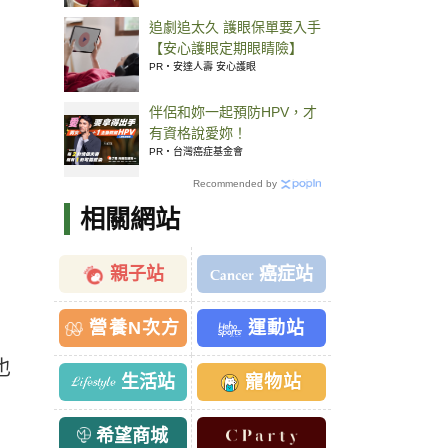
追劇追太久 護眼保單要入手
【安心護眼定期眼睛險】
PR・安達人壽 安心護眼
伴侶和妳一起預防HPV，才
有資格說愛妳！
PR・台灣癌症基金會
Recommended by
相關網站
親子站
癌症站
營養N次方
運動站
也
生活站
寵物站
希望商城