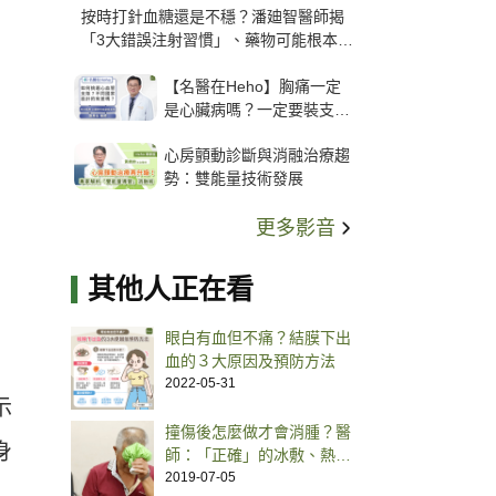
按時打針血糖還是不穩？潘廸智醫師揭
「3大錯誤注射習慣」、藥物可能根本沒
打進去
【名醫在Heho】胸痛一定
是心臟病嗎？一定要裝支
架？心臟科權威張其任主任
心房顫動診斷與消融治療趨
解析支架種類、風險與選擇
勢：雙能量技術發展
關鍵
更多影音
其他人正在看
眼白有血但不痛？結膜下出
血的３大原因及預防方法
2022-05-31
示
撞傷後怎麼做才會消腫？醫
身
師：「正確」的冰敷、熱
敷、按摩
2019-07-05