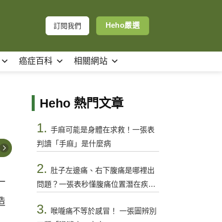
Heho嚴選
訂閱我們
癌症百科
相關網站
Heho 熱門文章
1.
手麻可能是身體在求救！一張表
判讀「手麻」是什麼病
2.
肚子左邊痛、右下腹痛是哪裡出
一
問題？一張表秒懂腹痛位置潛在疾病
與警訊
造
3.
喉嚨痛不等於感冒！ 一張圖辨別