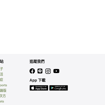
站
追蹤我們
親子
生活
癌症
App 下載
ports
討論版
 次方
ets