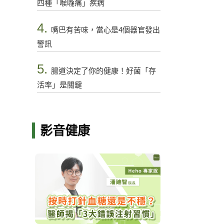
四種「喉嚨痛」疾病
4.
嘴巴有苦味，當心是4個器官發出
警訊
5.
腸道決定了你的健康！好菌「存
活率」是關鍵
影音健康