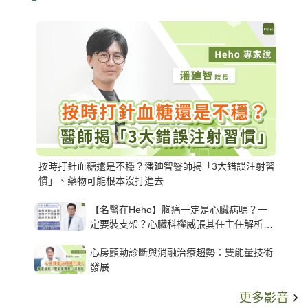
按時打針血糖還是不穩？潘廸智醫師揭「3大錯誤注射習
慣」、藥物可能根本沒打進去
【名醫在Heho】胸痛一定是心臟病嗎？一
定要裝支架？心臟科權威張其任主任解析支
架種類、風險與選擇關鍵
心房顫動診斷與消融治療趨勢：雙能量技術
發展
更多影音