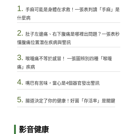
1.
手麻可能是身體在求救！一張表判讀「手麻」是
什麼病
2.
肚子左邊痛、右下腹痛是哪裡出問題？一張表秒
懂腹痛位置潛在疾病與警訊
3.
喉嚨痛不等於感冒！ 一張圖辨別四種「喉嚨
痛」疾病
4.
嘴巴有苦味，當心是4個器官發出警訊
5.
腸道決定了你的健康！好菌「存活率」是關鍵
影音健康