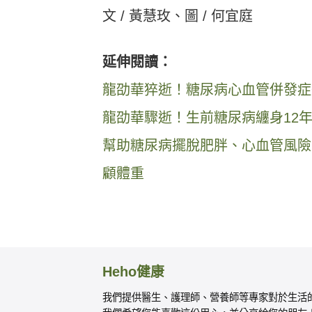
文 / 黃慧玫、圖 / 何宜庭
延伸閱讀：
龍劭華猝逝！糖尿病心血管併發症
龍劭華驟逝！生前糖尿病纏身12
幫助糖尿病擺脫肥胖、心血管風險
顧體重
Heho健康
我們提供醫生、護理師、營養師等專家對於生活