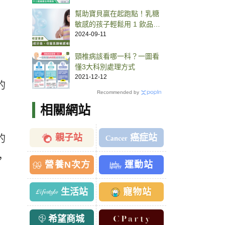
幫助寶貝贏在起跑點！乳糖
敏感的孩子輕鬆用 1 飲品替
換牛奶就能補好鈣
2024-09-11
頸椎病該看哪一科？一圖看
、
懂3大科別處理方式
2021-12-12
的
Recommended by
相關網站
親子站
癌症站
的
，
營養N次方
運動站
生活站
寵物站
希望商城