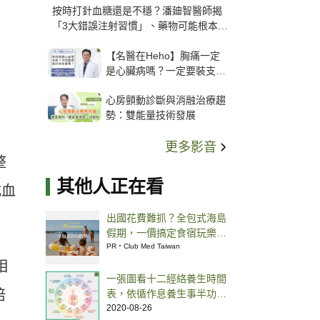
按時打針血糖還是不穩？潘廸智醫師揭
「3大錯誤注射習慣」、藥物可能根本沒
打進去
【名醫在Heho】胸痛一定
是心臟病嗎？一定要裝支
架？心臟科權威張其任主任
心房顫動診斷與消融治療趨
解析支架種類、風險與選擇
勢：雙能量技術發展
關鍵
更多影音
整
其他人正在看
式血
出國花費難抓？全包式海島
假期，一價搞定食宿玩樂，
省錢更省心！
PR・Club Med Taiwan
相
一張圖看十二經絡養生時間
培
表，依循作息養生事半功
倍！
2020-08-26