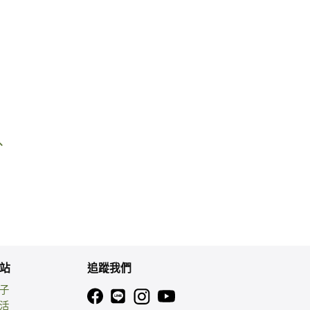
、
站
追蹤我們
親子
生活