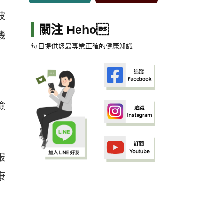
被
關注 Heho
機
每日提供您最專業正確的健康知識
檢
服
康