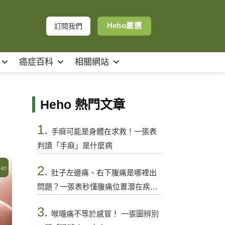
Heho嚴選
訂閱我們
癌症百科
相關網站
Heho 熱門文章
1.
手麻可能是身體在求救！一張表
判讀「手麻」是什麼病
2.
肚子左邊痛、右下腹痛是哪裡出
問題？一張表秒懂腹痛位置潛在疾病
與警訊
3.
喉嚨痛不等於感冒！ 一張圖辨別