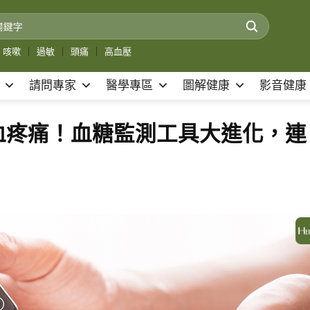
咳嗽
｜
過敏
｜
頭痛
｜
高血壓
請問專家
醫學專區
圖解健康
影音健康
血疼痛！血糖監測工具大進化，連