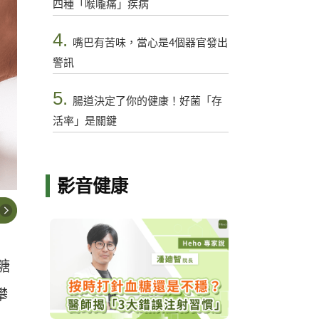
四種「喉嚨痛」疾病
4.
嘴巴有苦味，當心是4個器官發出
警訊
5.
腸道決定了你的健康！好菌「存
活率」是關鍵
影音健康
糖
攀