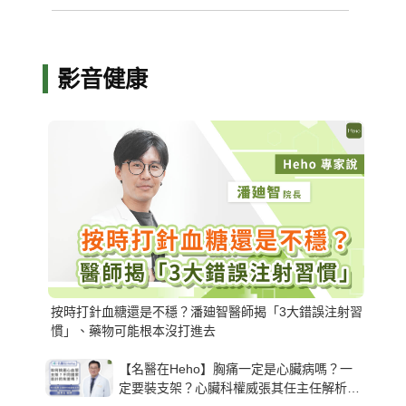
影音健康
按時打針血糖還是不穩？潘廸智醫師揭「3大錯誤注射習
慣」、藥物可能根本沒打進去
【名醫在Heho】胸痛一定是心臟病嗎？一
定要裝支架？心臟科權威張其任主任解析支