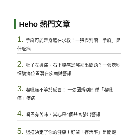
Heho 熱門文章
1.
手麻可能是身體在求救！一張表判讀「手麻」是
什麼病
2.
肚子左邊痛、右下腹痛是哪裡出問題？一張表秒
懂腹痛位置潛在疾病與警訊
3.
喉嚨痛不等於感冒！ 一張圖辨別四種「喉嚨
痛」疾病
4.
嘴巴有苦味，當心是4個器官發出警訊
5.
腸道決定了你的健康！好菌「存活率」是關鍵