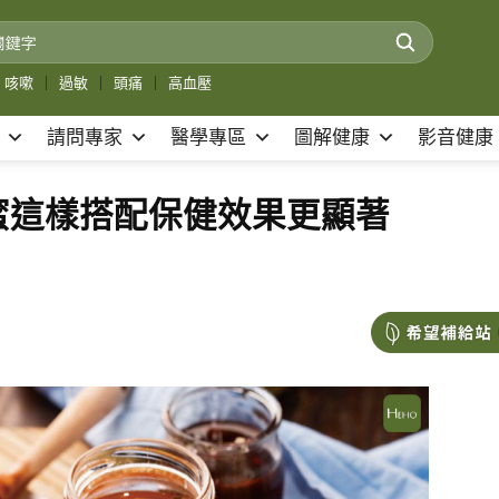
咳嗽
｜
過敏
｜
頭痛
｜
高血壓
請問專家
醫學專區
圖解健康
影音健康
蜜這樣搭配保健效果更顯著