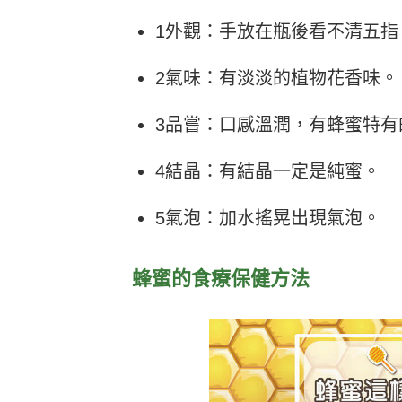
1外觀：手放在瓶後看不清五指
2氣味：有淡淡的植物花香味。
3品嘗：口感溫潤，有蜂蜜特有
4結晶：有結晶一定是純蜜。
5氣泡：加水搖晃出現氣泡。
蜂蜜的食療保健方法