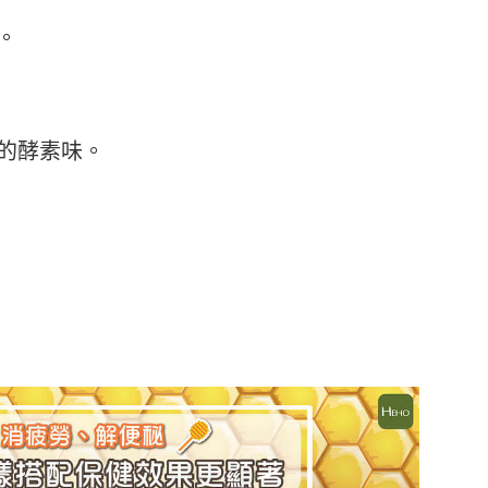
。
的酵素味。