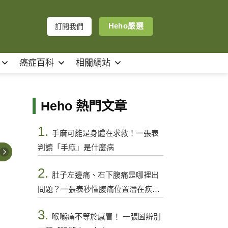
Heho嚴選
訂閱我們
癌症百科
相關網站
Heho 熱門文章
1.
手麻可能是身體在求救！一張表
判讀「手麻」是什麼病
2.
肚子左邊痛、右下腹痛是哪裡出
問題？一張表秒懂腹痛位置潛在疾病
與警訊
3.
喉嚨痛不等於感冒！ 一張圖辨別