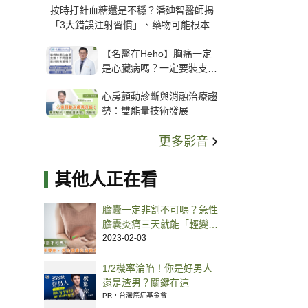
按時打針血糖還是不穩？潘廸智醫師揭
「3大錯誤注射習慣」、藥物可能根本沒
打進去
【名醫在Heho】胸痛一定
是心臟病嗎？一定要裝支
架？心臟科權威張其任主任
心房顫動診斷與消融治療趨
解析支架種類、風險與選擇
勢：雙能量技術發展
關鍵
更多影音
其他人正在看
膽囊一定非割不可嗎？急性
膽囊炎痛三天就能「輕變中
症」處置方式一次看
2023-02-03
1/2機率淪陷！你是好男人
還是渣男？關鍵在這
PR・台灣癌症基金會