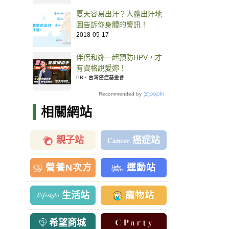
夏天容易出汗？人體出汗地
圖告訴你身體的警訊！
2018-05-17
伴侶和妳一起預防HPV，才
有資格說愛妳！
PR・台灣癌症基金會
Recommended by
相關網站
親子站
癌症站
營養N次方
運動站
生活站
寵物站
希望商城