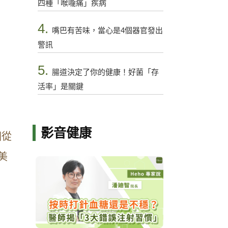
四種「喉嚨痛」疾病
4.
嘴巴有苦味，當心是4個器官發出
警訊
5.
腸道決定了你的健康！好菌「存
活率」是關鍵
影音健康
國從
美