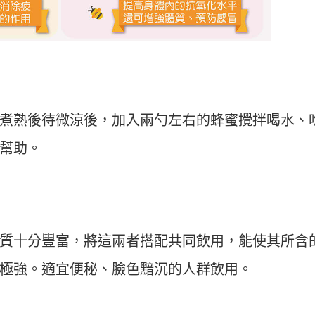
煮熟後待微涼後，加入兩勺左右的蜂蜜攪拌喝水、
幫助。
質十分豐富，將這兩者搭配共同飲用，能使其所含
極強。適宜便秘、臉色黯沉的人群飲用。