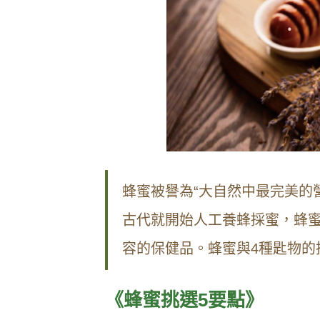
蜂蜜被譽為“大自然中最完美的
古代就開始人工養蜂採蜜，蜂
容的保健品。蜂蜜與4種匙物的
《蜂蜜挑選5要點》