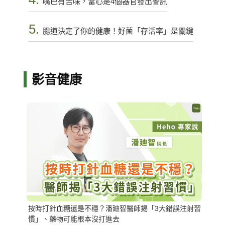
嘴巴有苦味，當心是4個器官發出警訊
5.
腸道決定了你的健康！好菌「存活率」是關鍵
影音健康
按時打針血糖還是不穩？潘廸智醫師揭「3大錯誤注射習
慣」、藥物可能根本沒打進去