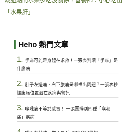
減肥期間水果多吃沒關係？營養師：小心吃出
「水果肝」
Heho 熱門文章
1.
手麻可能是身體在求救！一張表判讀「手麻」是
什麼病
2.
肚子左邊痛、右下腹痛是哪裡出問題？一張表秒
懂腹痛位置潛在疾病與警訊
3.
喉嚨痛不等於感冒！ 一張圖辨別四種「喉嚨
痛」疾病
4.