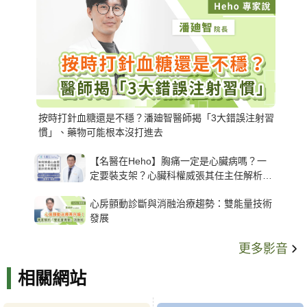
按時打針血糖還是不穩？潘廸智醫師揭「3大錯誤注射習
慣」、藥物可能根本沒打進去
【名醫在Heho】胸痛一定是心臟病嗎？一
定要裝支架？心臟科權威張其任主任解析支
架種類、風險與選擇關鍵
心房顫動診斷與消融治療趨勢：雙能量技術
發展
更多影音
相關網站