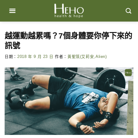
Skip
to
content
越運動越累嗎？7個身體要你停下來的
訊號
日期：
2018 年 9 月 23 日
作者：
黃聖筑(艾莉安,Alien)