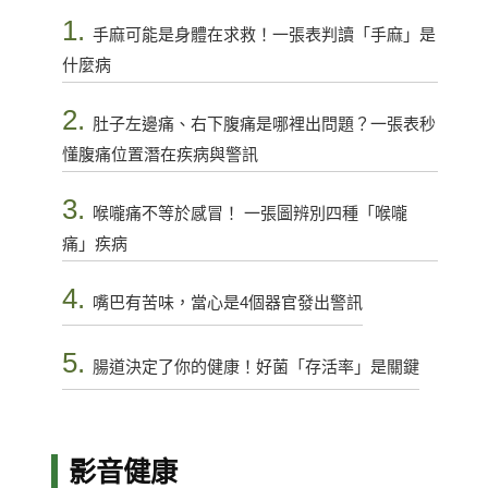
1.
手麻可能是身體在求救！一張表判讀「手麻」是
什麼病
2.
肚子左邊痛、右下腹痛是哪裡出問題？一張表秒
懂腹痛位置潛在疾病與警訊
3.
喉嚨痛不等於感冒！ 一張圖辨別四種「喉嚨
痛」疾病
4.
嘴巴有苦味，當心是4個器官發出警訊
5.
腸道決定了你的健康！好菌「存活率」是關鍵
影音健康