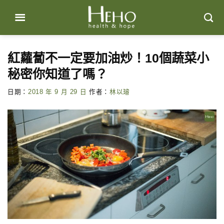
Skip
to
content
紅蘿蔔不一定要加油炒！10個蔬菜小
秘密你知道了嗎？
日期：
2018 年 9 月 29 日
作者：
林以璿