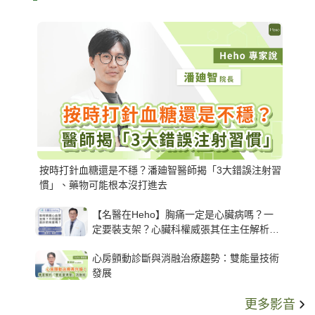
按時打針血糖還是不穩？潘廸智醫師揭「3大錯誤注射習
慣」、藥物可能根本沒打進去
【名醫在Heho】胸痛一定是心臟病嗎？一
定要裝支架？心臟科權威張其任主任解析支
架種類、風險與選擇關鍵
心房顫動診斷與消融治療趨勢：雙能量技術
發展
更多影音