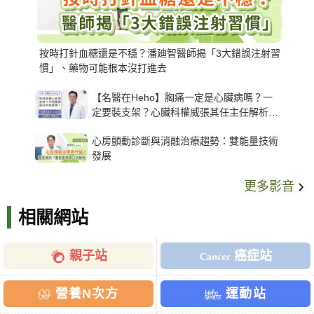
按時打針血糖還是不穩？潘廸智醫師揭「3大錯誤注射習
慣」、藥物可能根本沒打進去
【名醫在Heho】胸痛一定是心臟病嗎？一
定要裝支架？心臟科權威張其任主任解析支
架種類、風險與選擇關鍵
心房顫動診斷與消融治療趨勢：雙能量技術
發展
更多影音
相關網站
親子站
癌症站
營養N次方
運動站