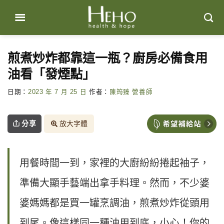
Skip
to
content
煎煮炒炸都靠這一瓶？廚房必備食用
油看「發煙點」
日期：
2023 年 7 月 25 日
作者：
陳筠臻 營養師
分享
放大字體
用餐時間一到，家裡的大廚紛紛捲起袖子，
準備大顯手藝端出拿手料理。然而，不少婆
婆媽媽都是買一罐烹調油，煎煮炒炸從頭用
到尾。像這樣同一種油用到底，小心！你的