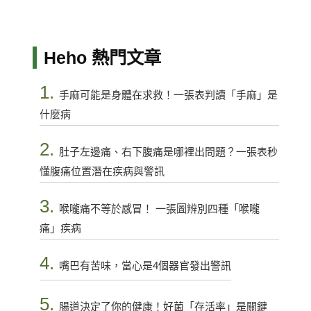
Heho 熱門文章
1.
手麻可能是身體在求救！一張表判讀「手麻」是
什麼病
2.
肚子左邊痛、右下腹痛是哪裡出問題？一張表秒
懂腹痛位置潛在疾病與警訊
3.
喉嚨痛不等於感冒！ 一張圖辨別四種「喉嚨
痛」疾病
4.
嘴巴有苦味，當心是4個器官發出警訊
5.
腸道決定了你的健康！好菌「存活率」是關鍵