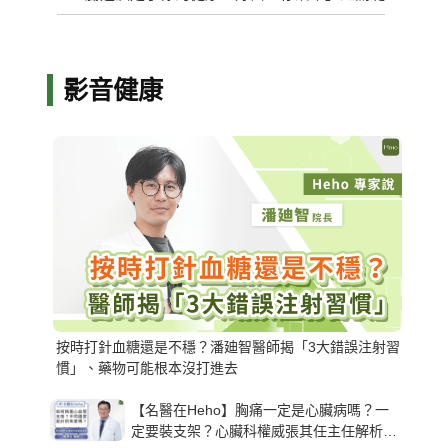
影音健康
按時打針血糖還是不穩？潘廸智醫師揭「3大錯誤注射習
慣」、藥物可能根本沒打進去
【名醫在Heho】胸痛一定是心臟病嗎？一
定要裝支架？心臟科權威張其任主任解析支