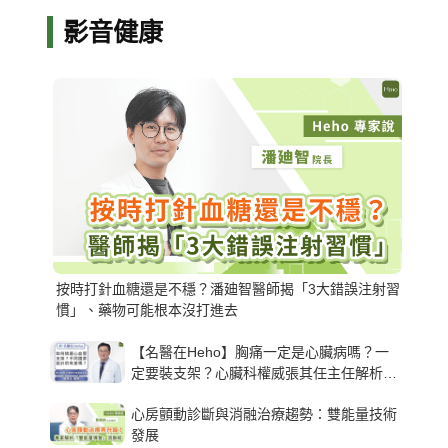
影音健康
按時打針血糖還是不穩？潘廸智醫師揭「3大錯誤注射習
慣」、藥物可能根本沒打進去
【名醫在Heho】胸痛一定是心臟病嗎？一
定要裝支架？心臟科權威張其任主任解析支
架種類、風險與選擇關鍵
心房顫動診斷與消融治療趨勢：雙能量技術
發展