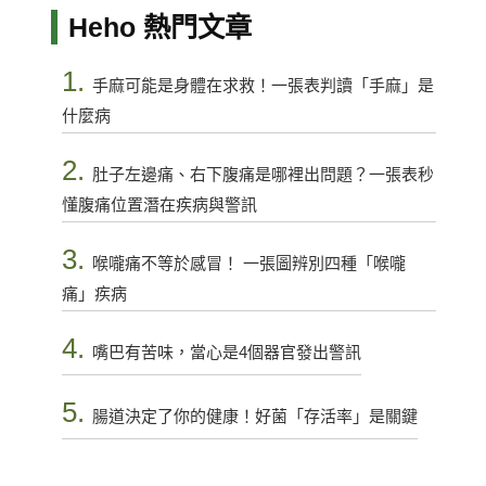
Heho 熱門文章
1.
手麻可能是身體在求救！一張表判讀「手麻」是
什麼病
2.
肚子左邊痛、右下腹痛是哪裡出問題？一張表秒
懂腹痛位置潛在疾病與警訊
3.
喉嚨痛不等於感冒！ 一張圖辨別四種「喉嚨
痛」疾病
4.
嘴巴有苦味，當心是4個器官發出警訊
5.
腸道決定了你的健康！好菌「存活率」是關鍵