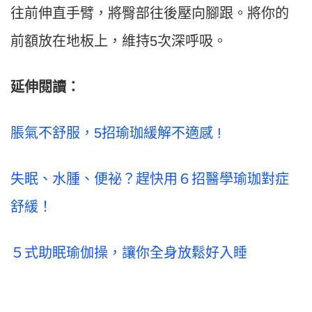
往前伸直手臂，將臀部往後壓向腳跟。將你的
前額放在地板上，維持5次深呼吸。
延伸閱讀：
脹氣不舒服，5招瑜珈緩解不適感 !
失眠、水腫、便祕？趕快用６招醫學瑜珈對症
舒緩！
５式助眠瑜伽操，讓你全身放鬆好入睡