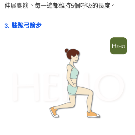
伸展腿筋。每一邊都維持5個呼吸的長度。
3. 膝跪弓箭步