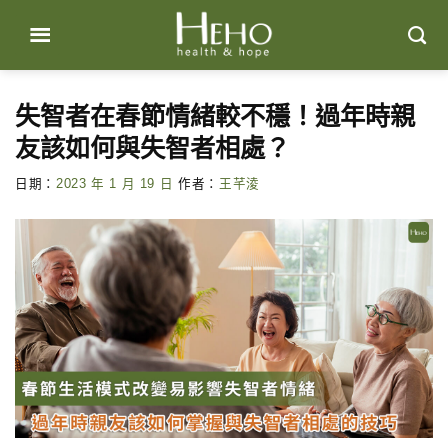
Skip
to
content
失智者在春節情緒較不穩！過年時親
友該如何與失智者相處？
日期：
2023 年 1 月 19 日
作者：
王芊淩