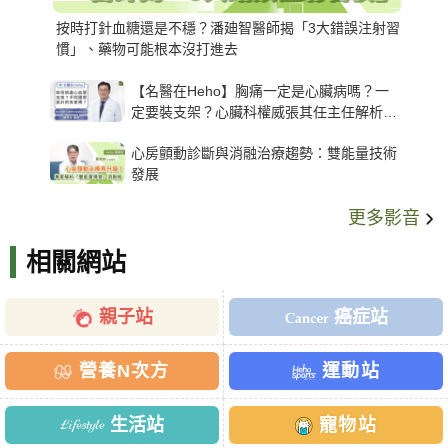
按時打針血糖還是不穩？潘廸智醫師揭「3大錯誤注射習
慣」、藥物可能根本沒打進去
【名醫在Heho】胸痛一定是心臟病嗎？一
定要裝支架？心臟科權威張其任主任解析支
架種類、風險與選擇關鍵
心房顫動診斷與消融治療趨勢：雙能量技術
發展
更多影音
相關網站
親子站
癌症站
營養N次方
運動站
生活站
寵物站