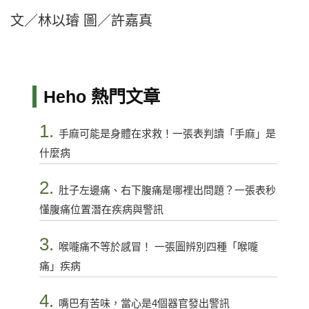
文／林以璿 圖／許嘉真
Heho 熱門文章
1.
手麻可能是身體在求救！一張表判讀「手麻」是
什麼病
2.
肚子左邊痛、右下腹痛是哪裡出問題？一張表秒
懂腹痛位置潛在疾病與警訊
3.
喉嚨痛不等於感冒！ 一張圖辨別四種「喉嚨
痛」疾病
4.
嘴巴有苦味，當心是4個器官發出警訊