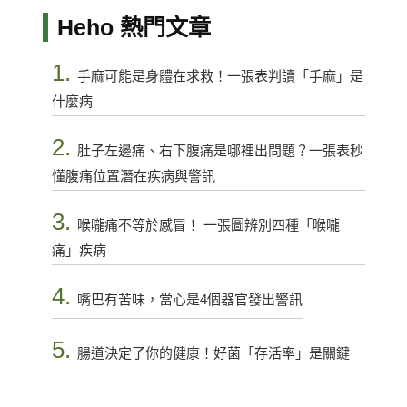
Heho 熱門文章
1.
手麻可能是身體在求救！一張表判讀「手麻」是
什麼病
2.
肚子左邊痛、右下腹痛是哪裡出問題？一張表秒
懂腹痛位置潛在疾病與警訊
3.
喉嚨痛不等於感冒！ 一張圖辨別四種「喉嚨
痛」疾病
4.
嘴巴有苦味，當心是4個器官發出警訊
5.
腸道決定了你的健康！好菌「存活率」是關鍵