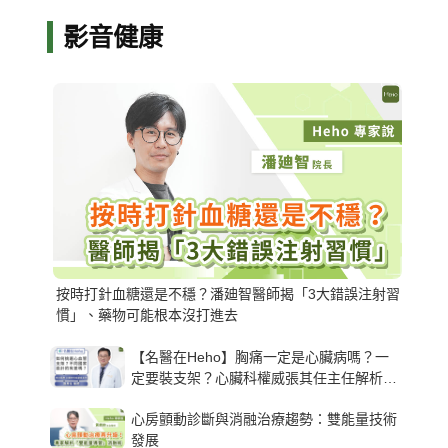
影音健康
按時打針血糖還是不穩？潘廸智醫師揭「3大錯誤注射習
慣」、藥物可能根本沒打進去
【名醫在Heho】胸痛一定是心臟病嗎？一
定要裝支架？心臟科權威張其任主任解析支
架種類、風險與選擇關鍵
心房顫動診斷與消融治療趨勢：雙能量技術
發展