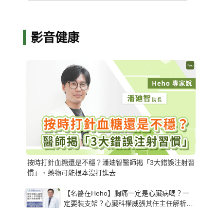
影音健康
按時打針血糖還是不穩？潘廸智醫師揭「3大錯誤注射習
慣」、藥物可能根本沒打進去
【名醫在Heho】胸痛一定是心臟病嗎？一
定要裝支架？心臟科權威張其任主任解析支
架種類、風險與選擇關鍵