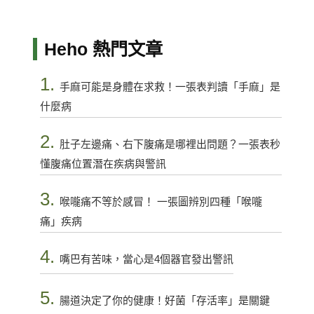
Heho 熱門文章
1.
手麻可能是身體在求救！一張表判讀「手麻」是
什麼病
2.
肚子左邊痛、右下腹痛是哪裡出問題？一張表秒
懂腹痛位置潛在疾病與警訊
3.
喉嚨痛不等於感冒！ 一張圖辨別四種「喉嚨
痛」疾病
4.
嘴巴有苦味，當心是4個器官發出警訊
5.
腸道決定了你的健康！好菌「存活率」是關鍵