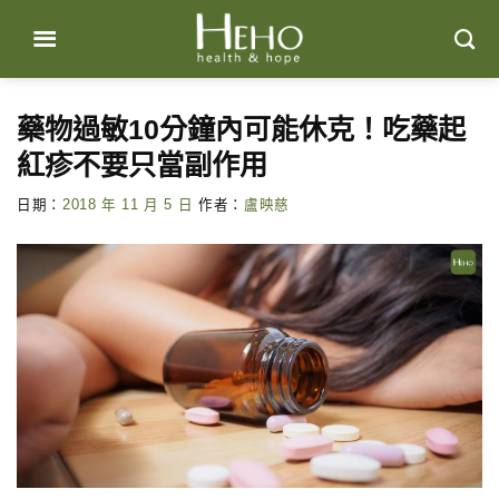
Skip
to
content
藥物過敏10分鐘內可能休克！吃藥起
紅疹不要只當副作用
日期：
2018 年 11 月 5 日
作者：
盧映慈