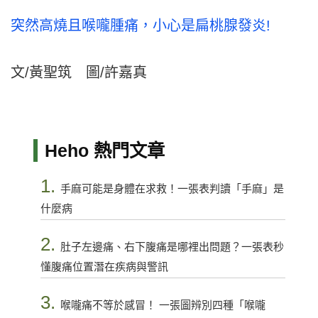
突然高燒且喉嚨腫痛，小心是扁桃腺發炎!
文/黃聖筑 圖/許嘉真
Heho 熱門文章
1.
手麻可能是身體在求救！一張表判讀「手麻」是
什麼病
2.
肚子左邊痛、右下腹痛是哪裡出問題？一張表秒
懂腹痛位置潛在疾病與警訊
3.
喉嚨痛不等於感冒！ 一張圖辨別四種「喉嚨