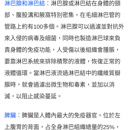
淋巴腺
和
淋巴結
：
淋巴腺或淋巴結在身體的頸
部、腹股溝和腋窩特別密集，在毛細淋巴管的
管路上約有100多個。淋巴腺可以過濾並對抗外
來入侵的病毒及細菌，同時也製造淋巴球來負
責身體的免疫功能，人受傷以後組織會腫脹，
要靠淋巴系統來排除積聚的液體，恢復正常的
液體循環。當淋巴液流過淋巴結中的纖維質瓣
膜時，就會過濾出微生物和毒素，並加以消
滅，以阻止感染蔓延。
脾臟：
脾臟是人體內最大的免疫器官。位於左
上腹胃的背面，占全身淋巴組織總量的25%，