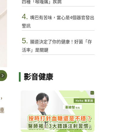
四種「喉嚨痛」疾病
4.
嘴巴有苦味，當心是4個器官發出
警訊
5.
腸道決定了你的健康！好菌「存
活率」是關鍵
影音健康
，
連