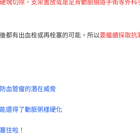
硬塊切除，支架置放或是足背動脈繞道手術等外科
後都有出血栓或再栓塞的可能，所以
要繼續採取抗
防血管瘤的潛在威脅
能還得了動脈粥樣硬化
塞住啦！