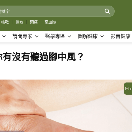
咳嗽
｜
過敏
｜
頭痛
｜
高血壓
請問專家
醫學專區
圖解健康
影音健康
你有沒有聽過腳中風？