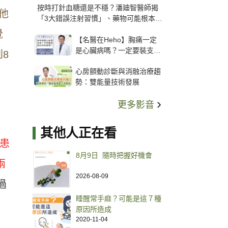
按時打針血糖還是不穩？潘廸智醫師揭
他
「3大錯誤注射習慣」、藥物可能根本沒
打進去
覺
【名醫在Heho】胸痛一定
是心臟病嗎？一定要裝支
8
架？心臟科權威張其任主任
心房顫動診斷與消融治療趨
解析支架種類、風險與選擇
勢：雙能量技術發展
關鍵
更多影音
其他人正在看
患
8月9日 隨時把握好機會
兩
2026-08-09
過
睡醒常手麻？可能是這７種
原因所造成
2020-11-04