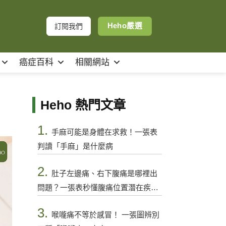
Heho嚴選
訂閱我們
癌症百科
相關網站
Heho 熱門文章
1.
手麻可能是身體在求救！一張表
判讀「手麻」是什麼病
2.
肚子左邊痛、右下腹痛是哪裡出
問題？一張表秒懂腹痛位置潛在疾病
與警訊
3.
喉嚨痛不等於感冒！ 一張圖辨別