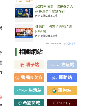
1/2機率淪陷！你是好男人
還是渣男？關鍵在這
PR・台灣癌症基金會
姊妹們，別忘了約診諮詢
過
HPV喔!
PR・台灣癌症基金會
Recommended by
相關網站
間
血
親子站
癌症站
行
營養N次方
運動站
生活站
寵物站
腿
希望商城