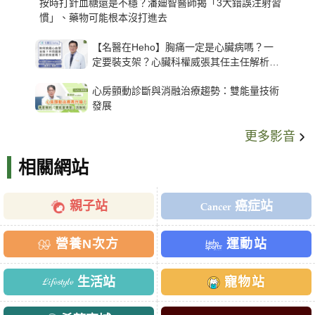
按時打針血糖還是不穩？潘廸智醫師揭「3大錯誤注射習
慣」、藥物可能根本沒打進去
【名醫在Heho】胸痛一定是心臟病嗎？一
定要裝支架？心臟科權威張其任主任解析支
架種類、風險與選擇關鍵
心房顫動診斷與消融治療趨勢：雙能量技術
發展
更多影音
相關網站
親子站
癌症站
營養N次方
運動站
生活站
寵物站