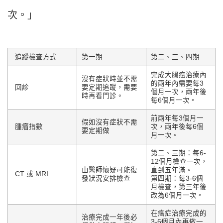
次。」
追蹤檢查方式
第一期
第二、三、四期
完成大腸癌治療內
沒有症狀時並不需
的兩年內需要每3
回診
要定期追蹤，需要
個月一次，兩年後
時再看門診。
每6個月一次。
前兩年每3個月一
假如沒有症狀不需
腫瘤指數
次，兩年後每6個
要定期做
月一次。
第二、三期：每6-
12個月檢查一次，
由醫師懷疑可能復
直到五年滿。
CT 或 MRI
發狀況安排檢查
第四期：每3-6個
月檢查，第三年後
改為6個月一次。
在癌症治療完成的
治療完成一年後必
3-6個月內再做一