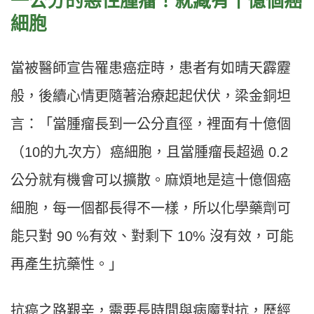
一公分的惡性腫瘤！就藏有十億個癌
細胞
當被醫師宣告罹患癌症時，患者有如晴天霹靂
般，後續心情更隨著治療起起伏伏，梁金銅坦
言：「當腫瘤長到一公分直徑，裡面有十億個
（10的九次方）癌細胞，且當腫瘤長超過 0.2
公分就有機會可以擴散。麻煩地是這十億個癌
細胞，每一個都長得不一樣，所以化學藥劑可
能只對 90 %有效、對剩下 10% 沒有效，可能
再產生抗藥性。」
抗癌之路艱辛，需要長時間與病魔對抗，歷經