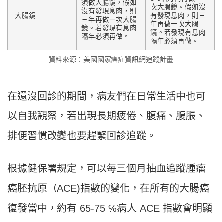
須做大腸鏡，假如
次大腸鏡。假如沒
沒有發現息肉，則
大腸鏡
有發現息肉，則三
三年再做一次大腸
年再做一次大腸
鏡。若發現有息肉
鏡。若發現有息肉
隔年必須再做。
隔年必須再做。
資料來源：美國國家癌症資訊網追蹤計畫
在還沒回診的期間，病友們在日常生活中也可
以自我觀察，若出現長期疲倦、腹痛、腹脹、
排便習慣改變也要趕緊回診追蹤。
根據健保署規定，可以每三個月抽血追蹤腫瘤
癌胚抗原（ACE)指數的變化，在所有的大腸癌
復發當中，約有 65-75 %病人 ACE 指數會明顯