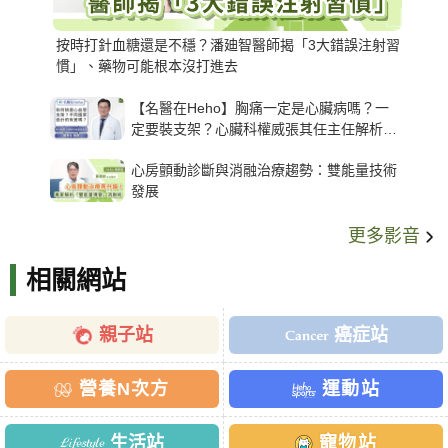
按時打針血糖還是不穩？潘廸智醫師揭「3大錯誤注射習
慣」、藥物可能根本沒打進去
【名醫在Heho】胸痛一定是心臟病嗎？一
定要裝支架？心臟科權威張其任主任解析支
架種類、風險與選擇關鍵
心房顫動診斷與消融治療趨勢：雙能量技術
發展
更多影音
相關網站
親子站
癌症站
營養N次方
運動站
生活站
寵物站