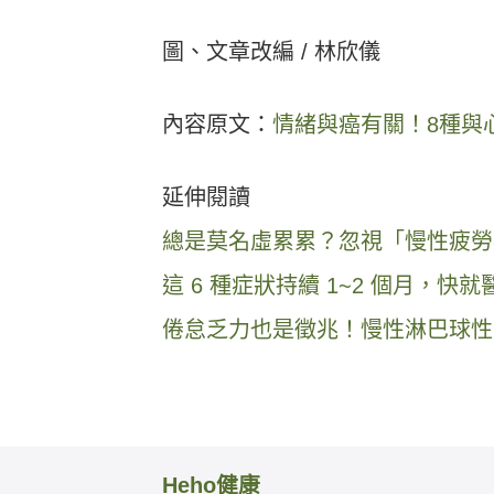
圖、文章改編 / 林欣儀
內容原文：
情緒與癌有關！8種與
延伸閱讀
總是莫名虛累累？忽視「慢性疲勞症
這 6 種症狀持續 1~2 個月，
倦怠乏力也是徵兆！慢性淋巴球性
Heho健康