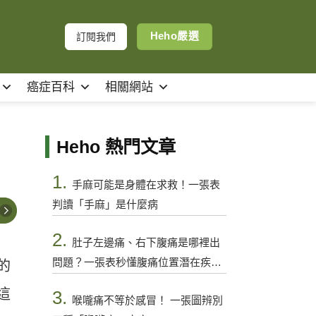
Heho嚴選
訂閱我們
癌症百科
相關網站
Heho 熱門文章
1.
手麻可能是身體在求救！一張表
判讀「手麻」是什麼病
2.
肚子左邊痛、右下腹痛是哪裡出
問題？一張表秒懂腹痛位置潛在疾病
的
與警訊
這
3.
喉嚨痛不等於感冒！ 一張圖辨別