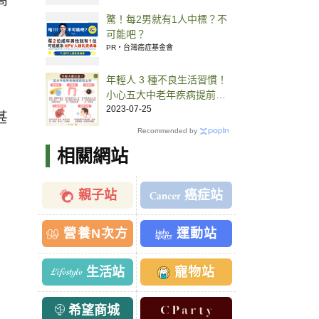
高
驚！每2男就有1人中標？不
可能吧？
PR・台灣癌症基金會
年輕人 3 種不良生活習慣！
小心五大中老年疾病提前找
上門
2023-07-25
甚
Recommended by
相關網站
親子站
癌症站
營養N次方
運動站
生活站
寵物站
希望商城