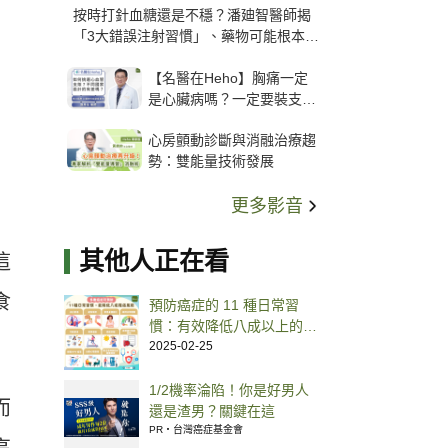
按時打針血糖還是不穩？潘廸智醫師揭
「3大錯誤注射習慣」、藥物可能根本沒
打進去
【名醫在Heho】胸痛一定
是心臟病嗎？一定要裝支
架？心臟科權威張其任主任
心房顫動診斷與消融治療趨
解析支架種類、風險與選擇
勢：雙能量技術發展
關鍵
更多影音
其他人正在看
這
食
預防癌症的 11 種日常習
慣：有效降低八成以上的罹
癌風險
2025-02-25
1/2機率淪陷！你是好男人
而
還是渣男？關鍵在這
PR・台灣癌症基金會