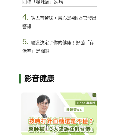
四種「喉嚨痛」疾病
4.
嘴巴有苦味，當心是4個器官發出
警訊
5.
腸道決定了你的健康！好菌「存
活率」是關鍵
影音健康