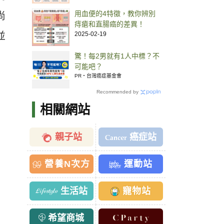
用血便的4特徵，教你辨別
尚
痔瘡和直腸癌的差異！
2025-02-19
並
驚！每2男就有1人中標？不
可能吧？
PR・台灣癌症基金會
Recommended by
相關網站
親子站
癌症站
營養N次方
運動站
生活站
寵物站
希望商城