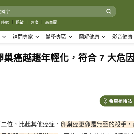
咳嗽
｜
過敏
｜
頭痛
｜
高血壓
請問專家
醫學專區
圖解健康
影音健康
卵巢癌越趨年輕化，符合 7 大危
卵巢癌更像是無聲的殺手，
第二位，比起其他癌症，