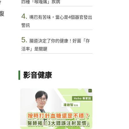
四種「喉嚨痛」疾病
身
腹
4.
嘴巴有苦味，當心是4個器官發出
警訊
5.
腸道決定了你的健康！好菌「存
活率」是關鍵
影音健康