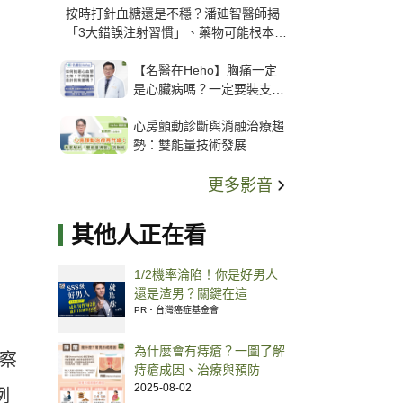
按時打針血糖還是不穩？潘廸智醫師揭
「3大錯誤注射習慣」、藥物可能根本沒
打進去
【名醫在Heho】胸痛一定
是心臟病嗎？一定要裝支
架？心臟科權威張其任主任
心房顫動診斷與消融治療趨
解析支架種類、風險與選擇
勢：雙能量技術發展
關鍵
更多影音
其他人正在看
1/2機率淪陷！你是好男人
還是渣男？關鍵在這
PR・台灣癌症基金會
為什麼會有痔瘡？一圖了解
觀察
痔瘡成因、治療與預防
2025-08-02
例