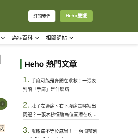
Heho嚴選
訂閱我們
癌症百科
相關網站
因
Heho 熱門文章
1.
手麻可能是身體在求救！一張表
判讀「手麻」是什麼病
2.
肚子左邊痛、右下腹痛是哪裡出
問題？一張表秒懂腹痛位置潛在疾病
與警訊
病
3.
喉嚨痛不等於感冒！ 一張圖辨別