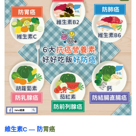
維生素C — 防
胃癌