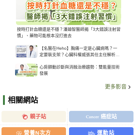
按時打針血糖還是不穩？潘廸智醫師揭「3大錯誤注射習
慣」、藥物可能根本沒打進去
【名醫在Heho】胸痛一定是心臟病嗎？一
定要裝支架？心臟科權威張其任主任解析支
架種類、風險與選擇關鍵
心房顫動診斷與消融治療趨勢：雙能量技術
發展
更多影音
相關網站
親子站
癌症站
營養N次方
運動站