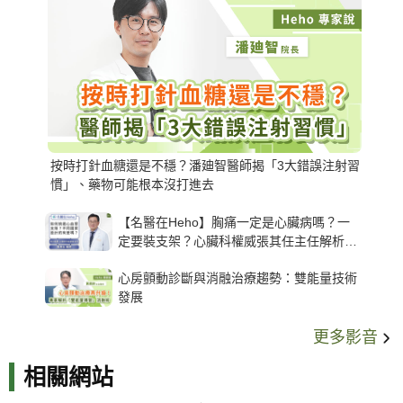
按時打針血糖還是不穩？潘廸智醫師揭「3大錯誤注射習
慣」、藥物可能根本沒打進去
【名醫在Heho】胸痛一定是心臟病嗎？一
定要裝支架？心臟科權威張其任主任解析支
架種類、風險與選擇關鍵
心房顫動診斷與消融治療趨勢：雙能量技術
發展
更多影音
相關網站