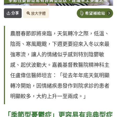
分享
放大字體
農曆春節即將來臨，天氣轉冷之際，低溫、
陰雨、寒風颼颼，下週更要迎來入冬以來最
強寒流，讓人的情緒似乎感到特別陰鬱敏
感、起伏波動大。嘉義基督教醫院精神科主
任盧偉信醫師坦言：「從去年年底天氣明顯
轉冷開始，因情緒疾患發作到院求診的患者
明顯較多，大約上升一至兩成。」
「季節型憂鬱症」更容易有非典型症