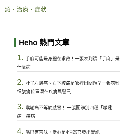
類、治療、症狀
Heho 熱門文章
1.
手麻可能是身體在求救！一張表判讀「手麻」是
什麼病
2.
肚子左邊痛、右下腹痛是哪裡出問題？一張表秒
懂腹痛位置潛在疾病與警訊
3.
喉嚨痛不等於感冒！ 一張圖辨別四種「喉嚨
痛」疾病
4.
嘴巴有苦味，當心是4個器官發出警訊