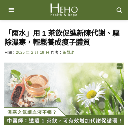
Skip
to
content
「雨水」用 1 茶飲促進新陳代謝、驅
除濕寒，輕鬆養成瘦子體質
日期：
2025 年 2 月 18 日
作者：
黃慧玫