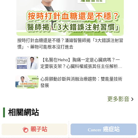
按時打針血糖還是不穩？潘廸智醫師揭「3大錯誤注射習
慣」、藥物可能根本沒打進去
【名醫在Heho】胸痛一定是心臟病嗎？一
定要裝支架？心臟科權威張其任主任解析支
架種類、風險與選擇關鍵
心房顫動診斷與消融治療趨勢：雙能量技術
發展
更多影音
相關網站
親子站
癌症站