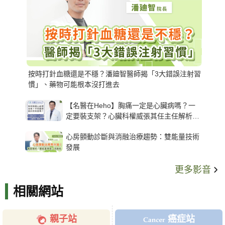
按時打針血糖還是不穩？潘廸智醫師揭「3大錯誤注射習
慣」、藥物可能根本沒打進去
【名醫在Heho】胸痛一定是心臟病嗎？一
定要裝支架？心臟科權威張其任主任解析支
架種類、風險與選擇關鍵
心房顫動診斷與消融治療趨勢：雙能量技術
發展
更多影音
相關網站
親子站
癌症站