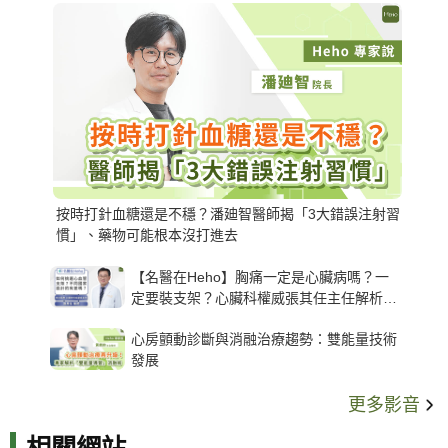
按時打針血糖還是不穩？潘廸智醫師揭「3大錯誤注射習
慣」、藥物可能根本沒打進去
【名醫在Heho】胸痛一定是心臟病嗎？一
定要裝支架？心臟科權威張其任主任解析支
架種類、風險與選擇關鍵
心房顫動診斷與消融治療趨勢：雙能量技術
發展
更多影音