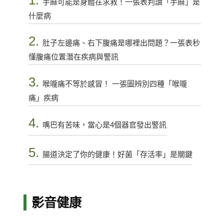
1.
手麻可能是身體在求救！一張表判讀「手麻」是
什麼病
2.
肚子左邊痛、右下腹痛是哪裡出問題？一張表秒
懂腹痛位置潛在疾病與警訊
3.
喉嚨痛不等於感冒！ 一張圖辨別四種「喉嚨
痛」疾病
4.
嘴巴有苦味，當心是4個器官發出警訊
5.
腸道決定了你的健康！好菌「存活率」是關鍵
影音健康