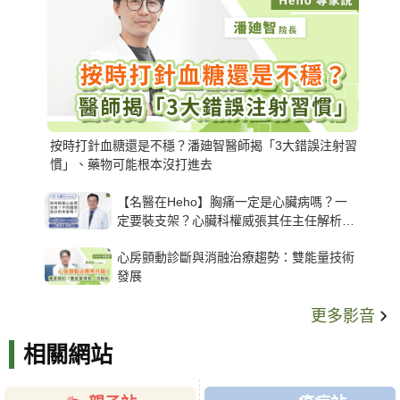
按時打針血糖還是不穩？潘廸智醫師揭「3大錯誤注射習
慣」、藥物可能根本沒打進去
【名醫在Heho】胸痛一定是心臟病嗎？一
定要裝支架？心臟科權威張其任主任解析支
架種類、風險與選擇關鍵
心房顫動診斷與消融治療趨勢：雙能量技術
發展
更多影音
相關網站