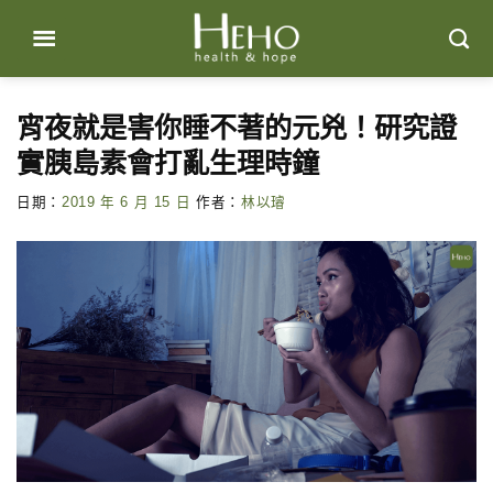
Skip
to
content
宵夜就是害你睡不著的元兇！研究證
實胰島素會打亂生理時鐘
日期：
2019 年 6 月 15 日
作者：
林以璿