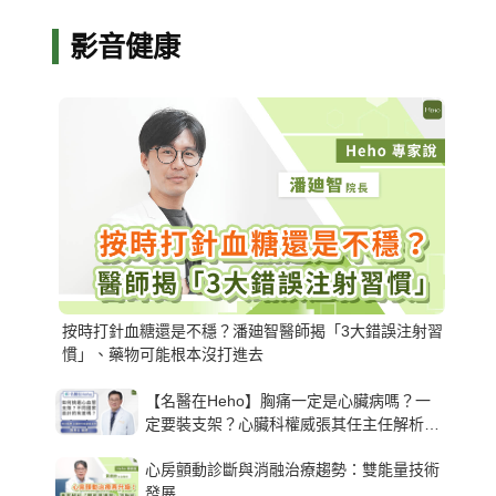
影音健康
按時打針血糖還是不穩？潘廸智醫師揭「3大錯誤注射習
慣」、藥物可能根本沒打進去
【名醫在Heho】胸痛一定是心臟病嗎？一
定要裝支架？心臟科權威張其任主任解析支
架種類、風險與選擇關鍵
心房顫動診斷與消融治療趨勢：雙能量技術
發展