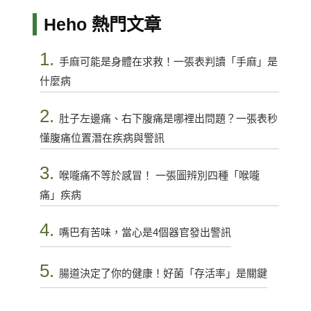
Heho 熱門文章
1.
手麻可能是身體在求救！一張表判讀「手麻」是
什麼病
2.
肚子左邊痛、右下腹痛是哪裡出問題？一張表秒
懂腹痛位置潛在疾病與警訊
3.
喉嚨痛不等於感冒！ 一張圖辨別四種「喉嚨
痛」疾病
4.
嘴巴有苦味，當心是4個器官發出警訊
5.
腸道決定了你的健康！好菌「存活率」是關鍵