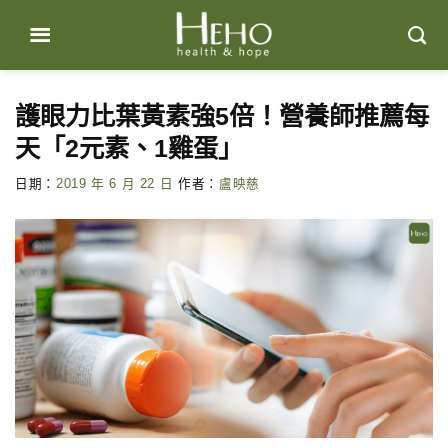
Skip
to
content
護眼力比葉黃素強5倍！營養師推薦每
天「2元素、1雞蛋」
日期：
2019 年 6 月 22 日
作者：
盧映慈