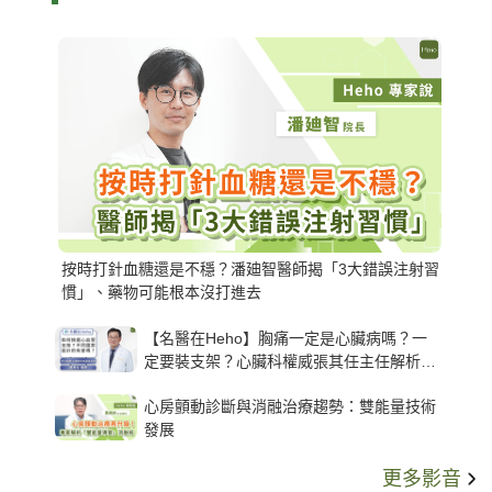
按時打針血糖還是不穩？潘廸智醫師揭「3大錯誤注射習
慣」、藥物可能根本沒打進去
【名醫在Heho】胸痛一定是心臟病嗎？一
定要裝支架？心臟科權威張其任主任解析支
架種類、風險與選擇關鍵
心房顫動診斷與消融治療趨勢：雙能量技術
發展
更多影音