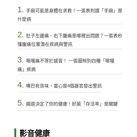
1.
手麻可能是身體在求救！一張表判讀「手麻」是
什麼病
2.
肚子左邊痛、右下腹痛是哪裡出問題？一張表秒
懂腹痛位置潛在疾病與警訊
3.
喉嚨痛不等於感冒！ 一張圖辨別四種「喉嚨
痛」疾病
4.
嘴巴有苦味，當心是4個器官發出警訊
5.
腸道決定了你的健康！好菌「存活率」是關鍵
影音健康