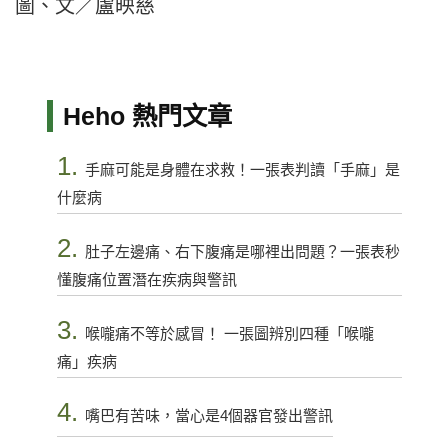
圖、文／盧映慈
Heho 熱門文章
1.
手麻可能是身體在求救！一張表判讀「手麻」是
什麼病
2.
肚子左邊痛、右下腹痛是哪裡出問題？一張表秒
懂腹痛位置潛在疾病與警訊
3.
喉嚨痛不等於感冒！ 一張圖辨別四種「喉嚨
痛」疾病
4.
嘴巴有苦味，當心是4個器官發出警訊