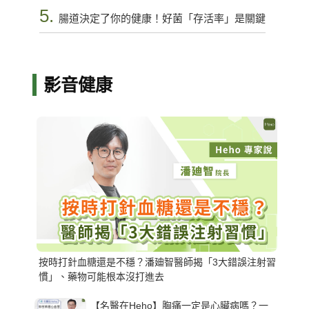
5.
腸道決定了你的健康！好菌「存活率」是關鍵
影音健康
按時打針血糖還是不穩？潘廸智醫師揭「3大錯誤注射習
慣」、藥物可能根本沒打進去
【名醫在Heho】胸痛一定是心臟病嗎？一