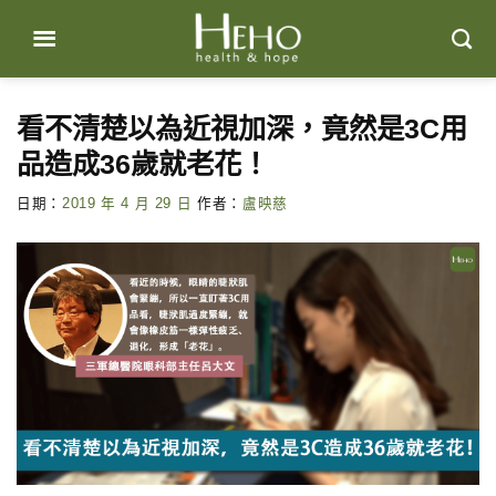
Skip
to
content
看不清楚以為近視加深，竟然是3C用
品造成36歲就老花！
日期：
2019 年 4 月 29 日
作者：
盧映慈