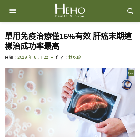
Skip
to
content
單用免疫治療僅15%有效 肝癌末期這
樣治成功率最高
日期：
2019 年 8 月 22 日
作者：
林以璿