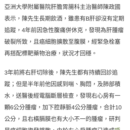
亞洲大學附屬醫院肝膽胃腸科主治醫師陳政國
表示，陳先生長期飲酒，雖患有B肝卻沒有定期
追蹤，4年前因急性腹痛併休克，發現為肝腫瘤
破裂所致，且癌細胞擴散至腹膜，經緊急栓塞
再搭配標靶藥物治療，狀況才回穩。
3年前將右肝切除後，陳先生都有持續回診追
蹤；但是半年前他因感到喘、胸悶，及肺部積
水，送醫後經電腦斷層檢查，發現右心房有一
顆6公分腫瘤，加下腔靜脈4公分腫瘤，合計10
公分，且右橫膈膜也有大小不一的腫瘤，研判