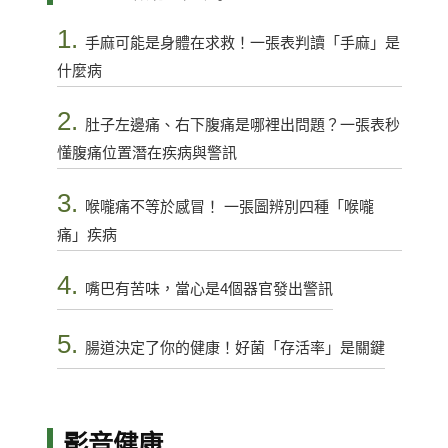
1.
手麻可能是身體在求救！一張表判讀「手麻」是
什麼病
2.
肚子左邊痛、右下腹痛是哪裡出問題？一張表秒
懂腹痛位置潛在疾病與警訊
3.
喉嚨痛不等於感冒！ 一張圖辨別四種「喉嚨
痛」疾病
4.
嘴巴有苦味，當心是4個器官發出警訊
5.
腸道決定了你的健康！好菌「存活率」是關鍵
影音健康