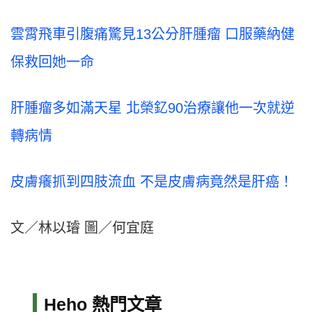
雲霄飛車引腹痛驚見13公分肝腫瘤 口服藥納健
保救回她一命
肝腫瘤多如滿天星 北榮釔90治療讓他一次就逆
轉病情
皮膚癢抓到四肢流血 不是皮膚病竟然是肝癌！
文／林以璿 圖／何宜庭
Heho 熱門文章