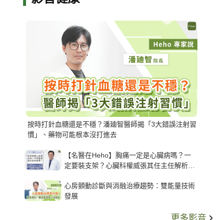
按時打針血糖還是不穩？潘廸智醫師揭「3大錯誤注射習
慣」、藥物可能根本沒打進去
【名醫在Heho】胸痛一定是心臟病嗎？一
定要裝支架？心臟科權威張其任主任解析支
架種類、風險與選擇關鍵
心房顫動診斷與消融治療趨勢：雙能量技術
發展
更多影音