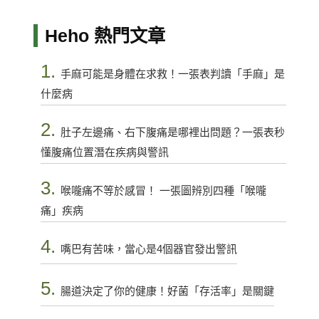
Heho 熱門文章
1.
手麻可能是身體在求救！一張表判讀「手麻」是
什麼病
2.
肚子左邊痛、右下腹痛是哪裡出問題？一張表秒
懂腹痛位置潛在疾病與警訊
3.
喉嚨痛不等於感冒！ 一張圖辨別四種「喉嚨
痛」疾病
4.
嘴巴有苦味，當心是4個器官發出警訊
5.
腸道決定了你的健康！好菌「存活率」是關鍵