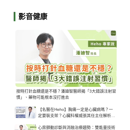
影音健康
按時打針血糖還是不穩？潘廸智醫師揭「3大錯誤注射習
慣」、藥物可能根本沒打進去
【名醫在Heho】胸痛一定是心臟病嗎？一
定要裝支架？心臟科權威張其任主任解析支
架種類、風險與選擇關鍵
心房顫動診斷與消融治療趨勢：雙能量技術