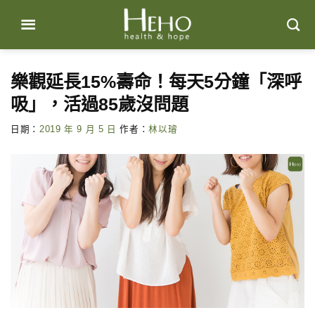
Skip
to
content
樂觀延長15%壽命！每天5分鐘「深呼
吸」，活過85歲沒問題
日期：
2019 年 9 月 5 日
作者：
林以璿