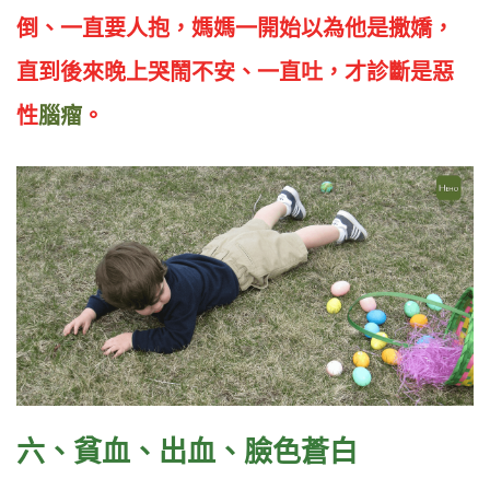
倒、一直要人抱，媽媽一開始以為他是撒嬌，
直到後來晚上哭鬧不安、一直吐，才診斷是惡
性
腦瘤
。
六、貧血、出血、臉色蒼白