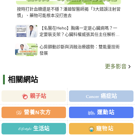
按時打針血糖還是不穩？潘廸智醫師揭「3大錯誤注射習
慣」、藥物可能根本沒打進去
【名醫在Heho】胸痛一定是心臟病嗎？一
定要裝支架？心臟科權威張其任主任解析支
架種類、風險與選擇關鍵
心房顫動診斷與消融治療趨勢：雙能量技術
發展
更多影音
相關網站
親子站
癌症站
營養N次方
運動站
生活站
寵物站