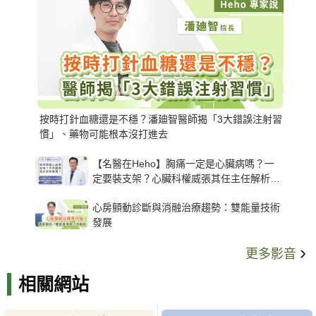
按時打針血糖還是不穩？潘廸智醫師揭「3大錯誤注射習
慣」、藥物可能根本沒打進去
【名醫在Heho】胸痛一定是心臟病嗎？一
定要裝支架？心臟科權威張其任主任解析支
架種類、風險與選擇關鍵
心房顫動診斷與消融治療趨勢：雙能量技術
發展
更多影音
相關網站