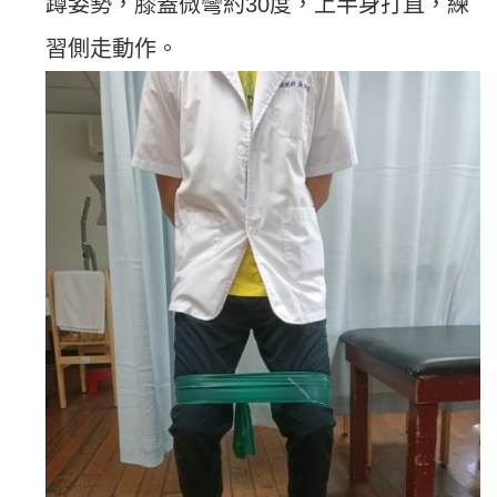
蹲姿勢，膝蓋微彎約30度，上半身打直，練
習側走動作。