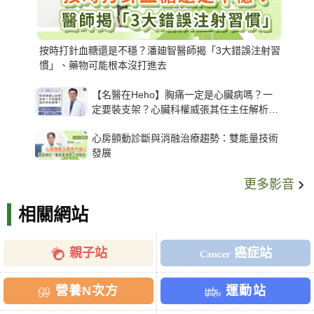
按時打針血糖還是不穩？潘廸智醫師揭「3大錯誤注射習
慣」、藥物可能根本沒打進去
【名醫在Heho】胸痛一定是心臟病嗎？一
定要裝支架？心臟科權威張其任主任解析支
架種類、風險與選擇關鍵
心房顫動診斷與消融治療趨勢：雙能量技術
發展
更多影音
相關網站
親子站
癌症站
營養N次方
運動站