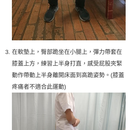
在軟墊上，臀部跪坐在小腿上，彈力帶套在
膝蓋上方，練習上半身打直，感受屁股夾緊
動作帶動上半身離開床面到高跪姿勢。(膝蓋
疼痛者不適合此運動)