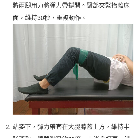
將兩腿用力將彈力帶撐開。臀部夾緊抬離床
面，維持30秒，重複動作。
站姿下，彈力帶套在大腿膝蓋上方，維持半