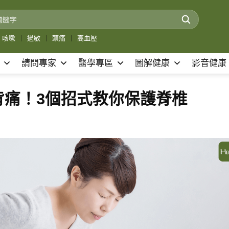
咳嗽
｜
過敏
｜
頭痛
｜
高血壓
請問專家
醫學專區
圖解健康
影音健康
背痛！3個招式教你保護脊椎