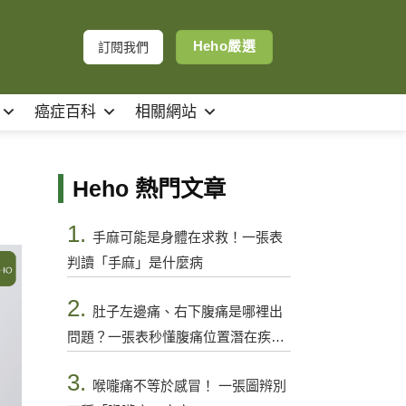
Heho嚴選
訂閱我們
癌症百科
相關網站
Heho 熱門文章
1.
手麻可能是身體在求救！一張表
判讀「手麻」是什麼病
2.
肚子左邊痛、右下腹痛是哪裡出
問題？一張表秒懂腹痛位置潛在疾病
與警訊
3.
喉嚨痛不等於感冒！ 一張圖辨別