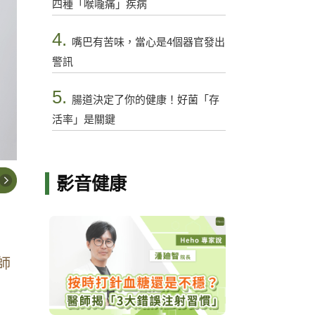
四種「喉嚨痛」疾病
4.
嘴巴有苦味，當心是4個器官發出
警訊
5.
腸道決定了你的健康！好菌「存
活率」是關鍵
影音健康
師