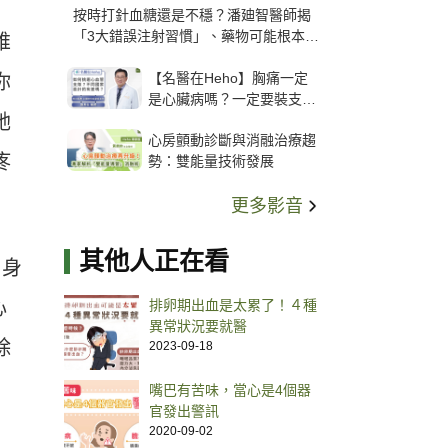
按時打針血糖還是不穩？潘廸智醫師揭
「3大錯誤注射習慣」、藥物可能根本沒
維
打進去
【名醫在Heho】胸痛一定
你
是心臟病嗎？一定要裝支
她
架？心臟科權威張其任主任
心房顫動診斷與消融治療趨
解析支架種類、風險與選擇
疼
勢：雙能量技術發展
關鍵
更多影音
其他人正在看
自身
心
排卵期出血是太累了！４種
異常狀況要就醫
除
2023-09-18
嘴巴有苦味，當心是4個器
官發出警訊
2020-09-02