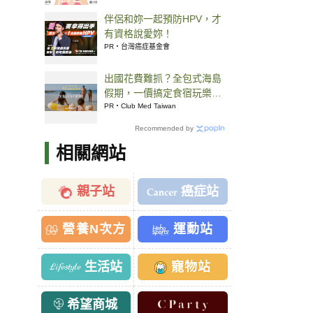
伴侶和妳一起預防HPV，才
有資格說愛妳！
PR・台灣癌症基金會
出國花費難抓？全包式海島
假期，一價搞定食宿玩樂，
省錢更省心！
PR・Club Med Taiwan
Recommended by
相關網站
親子站
癌症站
營養N次方
運動站
生活站
寵物站
希望商城