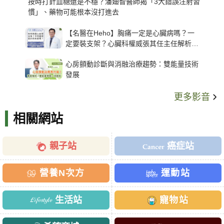
按時打針血糖還是不穩？潘廸智醫師揭「3大錯誤注射習
慣」、藥物可能根本沒打進去
【名醫在Heho】胸痛一定是心臟病嗎？一
定要裝支架？心臟科權威張其任主任解析支
架種類、風險與選擇關鍵
心房顫動診斷與消融治療趨勢：雙能量技術
發展
更多影音
相關網站
親子站
癌症站
營養N次方
運動站
生活站
寵物站