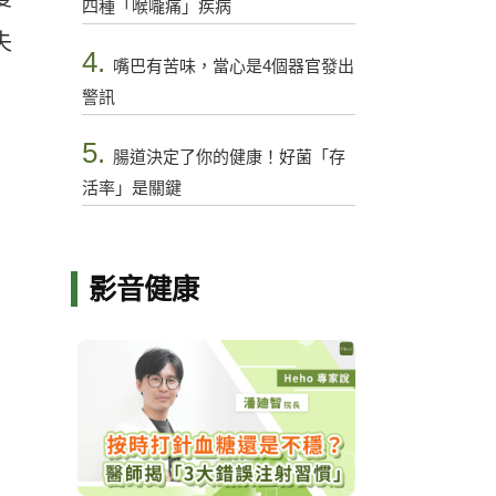
四種「喉嚨痛」疾病
失
4.
嘴巴有苦味，當心是4個器官發出
警訊
5.
腸道決定了你的健康！好菌「存
活率」是關鍵
影音健康