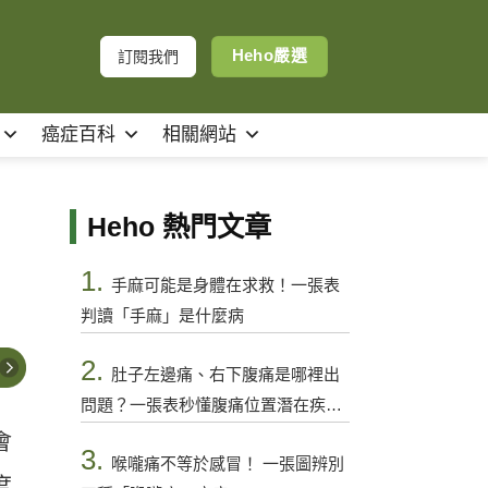
Heho嚴選
訂閱我們
癌症百科
相關網站
Heho 熱門文章
1.
手麻可能是身體在求救！一張表
判讀「手麻」是什麼病
2.
肚子左邊痛、右下腹痛是哪裡出
問題？一張表秒懂腹痛位置潛在疾病
與警訊
會
3.
喉嚨痛不等於感冒！ 一張圖辨別
度