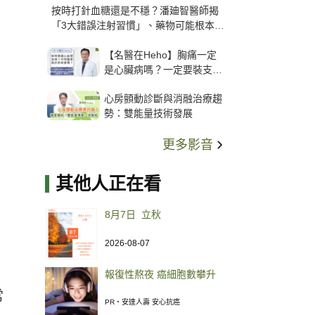
按時打針血糖還是不穩？潘廸智醫師揭
「3大錯誤注射習慣」、藥物可能根本沒
打進去
【名醫在Heho】胸痛一定
是心臟病嗎？一定要裝支
架？心臟科權威張其任主任
心房顫動診斷與消融治療趨
解析支架種類、風險與選擇
勢：雙能量技術發展
關鍵
更多影音
其他人正在看
8月7日 立秋
2026-08-07
報復性熬夜 癌細胞數攀升
常
PR・安達人壽 安心抗癌