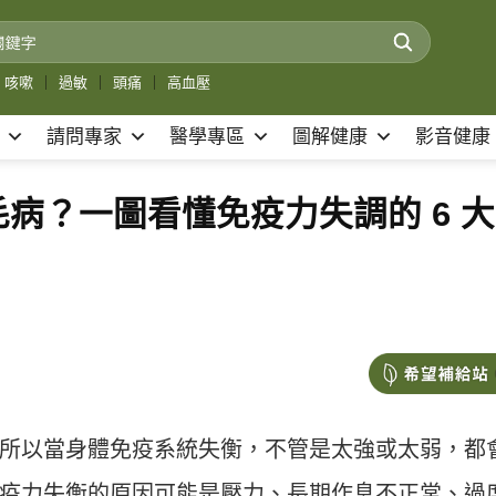
咳嗽
｜
過敏
｜
頭痛
｜
高血壓
請問專家
醫學專區
圖解健康
影音健康
病？一圖看懂免疫力失調的 6 大
所以當身體免疫系統失衡，不管是太強或太弱，都
疫力失衡的原因可能是壓力、長期作息不正常、過