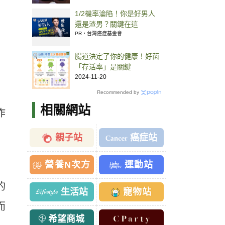
1/2機率淪陷！你是好男人
還是渣男？關鍵在這
PR・台灣癌症基金會
腸道決定了你的健康！好菌
「存活率」是關鍵
2024-11-20
Recommended by
相關網站
作
親子站
癌症站
營養N次方
運動站
的
生活站
寵物站
而
希望商城