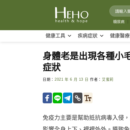
Skip
to
content
糖尿病
｜
健康工具
疾病症狀
健康醫療
身體老是出現各種小毛
症狀
日期：
2021 年 6 月 13 日
作者：
艾蜜莉
免疫力主要是幫助抵抗病毒入侵，
影響全身上下、裡裡外外。導致免