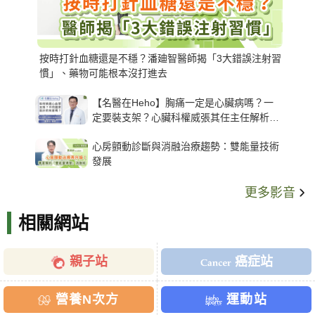
按時打針血糖還是不穩？潘廸智醫師揭「3大錯誤注射習
慣」、藥物可能根本沒打進去
【名醫在Heho】胸痛一定是心臟病嗎？一
定要裝支架？心臟科權威張其任主任解析支
架種類、風險與選擇關鍵
心房顫動診斷與消融治療趨勢：雙能量技術
發展
更多影音
相關網站
親子站
癌症站
營養N次方
運動站