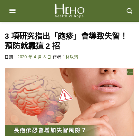
Skip
to
content
3 項研究指出「皰疹」會導致失智！
預防就靠這 2 招
日期：
2020 年 4 月 8 日
作者：
林以璿