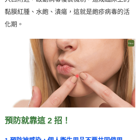
黏膜紅腫、水皰、潰瘍，這就是皰疹病毒的活
化期。
預防就靠這 2 招！