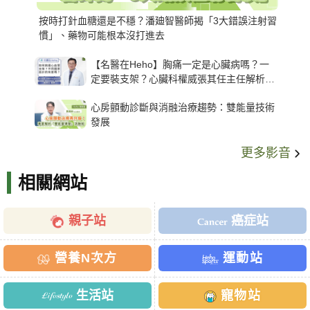
按時打針血糖還是不穩？潘廸智醫師揭「3大錯誤注射習
慣」、藥物可能根本沒打進去
【名醫在Heho】胸痛一定是心臟病嗎？一
定要裝支架？心臟科權威張其任主任解析支
架種類、風險與選擇關鍵
心房顫動診斷與消融治療趨勢：雙能量技術
發展
更多影音
相關網站
親子站
癌症站
營養N次方
運動站
生活站
寵物站