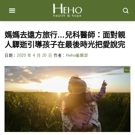
Skip
to
content
媽媽去遠方旅行…兒科醫師：面對親
人驟逝引導孩子在最後時光把愛說完
日期：
2020 年 4 月 20 日
作者：
Heho編輯部