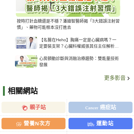
按時打針血糖還是不穩？潘廸智醫師揭「3大錯誤注射習
慣」、藥物可能根本沒打進去
【名醫在Heho】胸痛一定是心臟病嗎？一
定要裝支架？心臟科權威張其任主任解析支
架種類、風險與選擇關鍵
心房顫動診斷與消融治療趨勢：雙能量技術
發展
更多影音
相關網站
親子站
癌症站
營養N次方
運動站