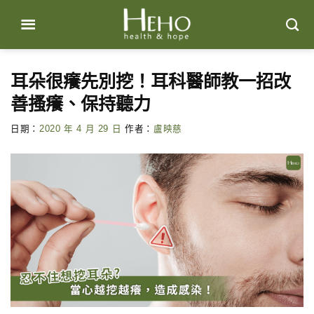
Skip
to
content
耳朵很癢先別挖！耳科醫師教一招改
善搔癢、保持聽力
日期：
2020 年 4 月 29 日
作者：
盧映慈