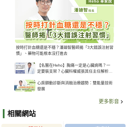
按時打針血糖還是不穩？潘廸智醫師揭「3大錯誤注射習
慣」、藥物可能根本沒打進去
【名醫在Heho】胸痛一定是心臟病嗎？一
定要裝支架？心臟科權威張其任主任解析支
架種類、風險與選擇關鍵
心房顫動診斷與消融治療趨勢：雙能量技術
發展
更多影音
相關網站