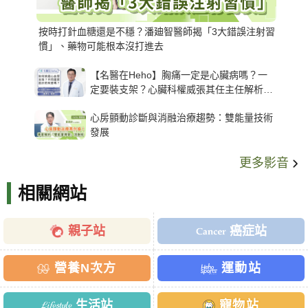
按時打針血糖還是不穩？潘廸智醫師揭「3大錯誤注射習
慣」、藥物可能根本沒打進去
【名醫在Heho】胸痛一定是心臟病嗎？一
定要裝支架？心臟科權威張其任主任解析支
架種類、風險與選擇關鍵
心房顫動診斷與消融治療趨勢：雙能量技術
發展
更多影音
相關網站
親子站
癌症站
營養N次方
運動站
生活站
寵物站