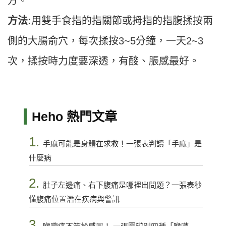
方。
方法:
用雙手食指的指關節或拇指的指腹揉按兩
側的大腸俞穴，每次揉按3~5分鐘，一天2~3
次，揉按時力度要深透，有酸、脹感最好。
Heho 熱門文章
1.
手麻可能是身體在求救！一張表判讀「手麻」是
什麼病
2.
肚子左邊痛、右下腹痛是哪裡出問題？一張表秒
懂腹痛位置潛在疾病與警訊
3.