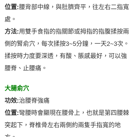
位置:
腰背部中線，與肚臍齊平，往左右二指寬
處。
方法:
用雙手食指的指關節或拇指的指腹揉按兩
側的腎俞穴，每次揉按3~5分鐘，一天2~3次。
揉按時力度要深透，有酸、脹感最好，可以強
腰脊、止腰痛。
大腸俞穴
功效:
治腰脊強痛
位置:
彎腰時會顯現在腰骨上，也就是第四腰棘
突起下，脊椎骨左右兩側約兩隻手指寬的地