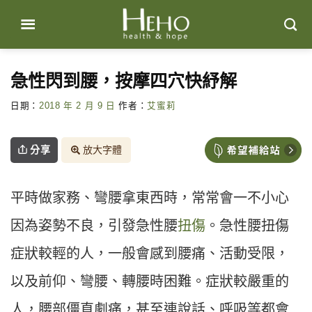
Skip
to
content
急性閃到腰，按摩四穴快紓解
日期：
2018 年 2 月 9 日
作者：
艾蜜莉
分享
放大字體
平時做家務、彎腰拿東西時，常常會一不小心
因為姿勢不良，引發急性腰
扭傷
。急性腰扭傷
症狀較輕的人，一般會感到腰痛、活動受限，
以及前仰、彎腰、轉腰時困難。症狀較嚴重的
人，腰部僵直劇痛，甚至連說話、呼吸等都會