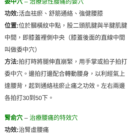
委中穴
– 治療急性腰痛的要穴
功效:
活血祛瘀、舒筋通絡、強健腰膝
位置:
位於膕橫紋中點，股二頭肌腱與半腱肌腱
中間，即膝蓋裡側中央（膝蓋後面的直線中間
叫做委中穴）
方法:
拍打時將腿伸直崩緊，用手掌或拍子拍打
委中穴。邊拍打邊配合轉動腰身，以利經氣上
達腰背，起到通絡祛瘀止痛之功效。左右兩邊
各拍打30到50下。
腎俞穴
–
治療腰痛的特效穴
功效:
治腎虛腰痛