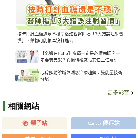
按時打針血糖還是不穩？潘廸智醫師揭「3大錯誤注射習
慣」、藥物可能根本沒打進去
【名醫在Heho】胸痛一定是心臟病嗎？一
定要裝支架？心臟科權威張其任主任解析支
架種類、風險與選擇關鍵
心房顫動診斷與消融治療趨勢：雙能量技術
發展
更多影音
相關網站
親子站
癌症站