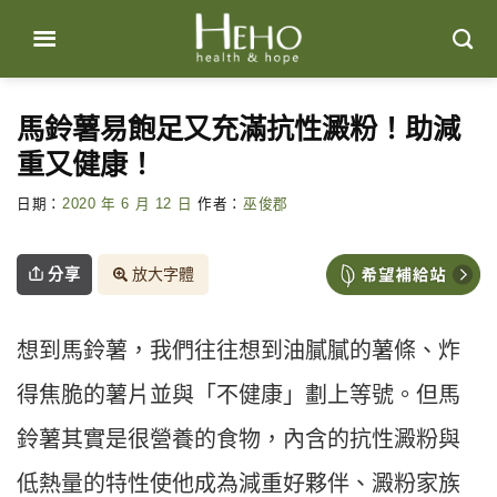
Skip
to
content
馬鈴薯易飽足又充滿抗性澱粉！助減
重又健康！
日期：
2020 年 6 月 12 日
作者：
巫俊郡
分享
放大字體
想到馬鈴薯，我們往往想到油膩膩的薯條、炸
得焦脆的薯片並與「不健康」劃上等號。但馬
鈴薯其實是很營養的食物，內含的抗性澱粉與
低熱量的特性使他成為減重好夥伴、澱粉家族