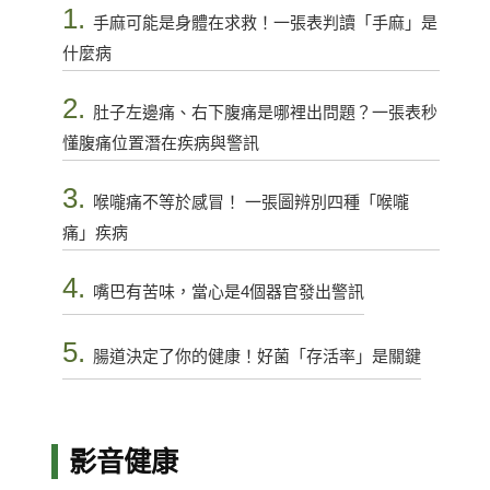
1.
手麻可能是身體在求救！一張表判讀「手麻」是
什麼病
2.
肚子左邊痛、右下腹痛是哪裡出問題？一張表秒
懂腹痛位置潛在疾病與警訊
3.
喉嚨痛不等於感冒！ 一張圖辨別四種「喉嚨
痛」疾病
4.
嘴巴有苦味，當心是4個器官發出警訊
5.
腸道決定了你的健康！好菌「存活率」是關鍵
影音健康