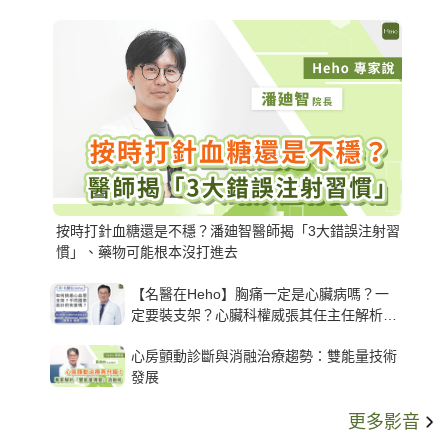
按時打針血糖還是不穩？潘廸智醫師揭「3大錯誤注射習
慣」、藥物可能根本沒打進去
【名醫在Heho】胸痛一定是心臟病嗎？一
定要裝支架？心臟科權威張其任主任解析支
架種類、風險與選擇關鍵
心房顫動診斷與消融治療趨勢：雙能量技術
發展
更多影音