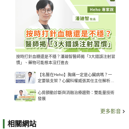
按時打針血糖還是不穩？潘廸智醫師揭「3大錯誤注射習
慣」、藥物可能根本沒打進去
【名醫在Heho】胸痛一定是心臟病嗎？一
定要裝支架？心臟科權威張其任主任解析支
架種類、風險與選擇關鍵
心房顫動診斷與消融治療趨勢：雙能量技術
發展
更多影音
相關網站