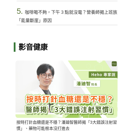
5.
咖啡喝不夠，下午 3 點就沒電？營養師揭上班族
「能量斷崖」原因
影音健康
按時打針血糖還是不穩？潘廸智醫師揭「3大錯誤注射習
慣」、藥物可能根本沒打進去