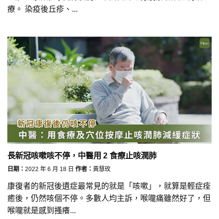
療。 染疫後丘疹、...
長新冠咳嗽咳不停，中醫用 2 食療止咳潤肺
日期：
2022 年 6 月 18 日
作者：
黃慧玫
康復者的新冠後遺症最常見的就是「咳嗽」，就算是輕症痊
癒後，仍然咳個不停。多數人均主訴，喉嚨痛雖然好了，但
喉嚨就是感到搔癢...