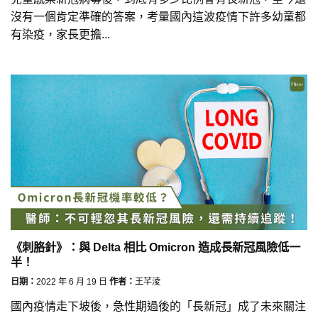
沒有一個肯定準確的答案，考量國內這波疫情下許多幼童都
有染疫，家長更擔...
《刺胳針》：與 Delta 相比 Omicron 造成長新冠風險低一
半！
日期：
2022 年 6 月 19 日
作者：
王芊淩
國內疫情走下坡後，急性期過後的「長新冠」成了未來關注