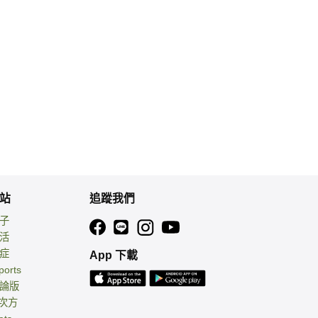
站
追蹤我們
親子
生活
癌症
App 下載
ports
討論版
 次方