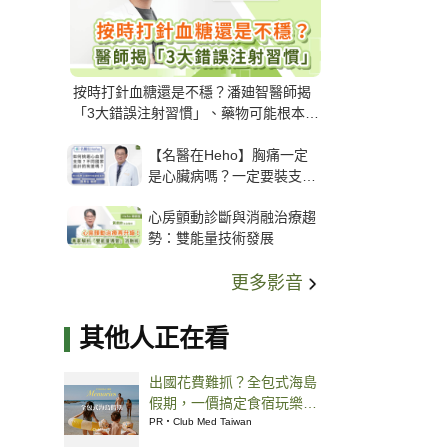
按時打針血糖還是不穩？潘廸智醫師揭
「3大錯誤注射習慣」、藥物可能根本沒
打進去
【名醫在Heho】胸痛一定
是心臟病嗎？一定要裝支
架？心臟科權威張其任主任
心房顫動診斷與消融治療趨
解析支架種類、風險與選擇
勢：雙能量技術發展
關鍵
更多影音
其他人正在看
出國花費難抓？全包式海島
假期，一價搞定食宿玩樂，
省錢更省心！
PR・Club Med Taiwan