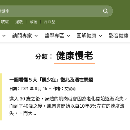
咳嗽
｜
過敏
｜
頭痛
｜
高血壓
請問專家
醫學專區
圖解健康
影音健康
健康慢老
分類：
一圖看懂５大「肌少症」徵兆及潛在問題
日期：
2021 年 6 月 15 日
作者：
艾蜜莉
進入 30 歲之後，身體的肌肉就會因為老化開始逐漸流失，
而到了40歲之後，肌肉會開始以每10年8％左右的速度流
失，，而大...