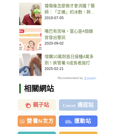
撞傷後怎麼做才會消腫？醫
師：「正確」的冰敷、熱
敷、按摩
2019-07-05
嘴巴有苦味，當心是4個器
官發出警訊
2020-09-02
增購10萬劑首日接種4萬多
劑！疾管署:6成長者施打
2025-02-21
Recommended by
相關網站
親子站
癌症站
營養N次方
運動站