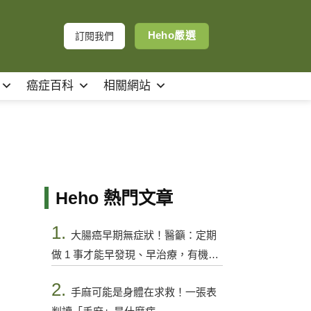
Heho嚴選
訂閱我們
癌症百科
相關網站
Heho 熱門文章
1.
大腸癌早期無症狀！醫籲：定期
做 1 事才能早發現、早治療，有機會
控制
2.
手麻可能是身體在求救！一張表