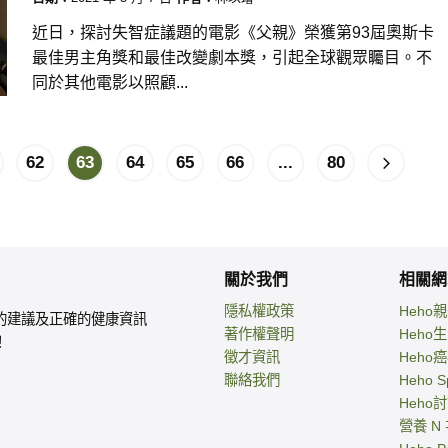
近日，探討失智症議題的電影《父親》榮獲第93屆奧斯卡
最佳男主角獎和最佳改變劇本獎，引起全球觀眾矚目。不
同於其他電影以照顧...
62
63
64
65
66
...
80
關於我們
相關網
隱私權政策
Heho
的建議及正確的健康資訊
著作權聲明
Heho
！
徵才資訊
Heho
聯絡我們
Heho S
Heho
營養 N