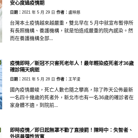
安心度過疫情期
日期：
2021 年 5 月 29 日
作者：
盧映慈
台灣本土疫情越來越嚴重，雙北早在 5 月中就宣布暫停所
有長照機構、養護機構，就是怕造成嚴重的院內感染。然
而在養護機構全部...
疫情即時／新冠不只害死老年人！最年輕染疫死者才36歲
確診隔天病逝
日期：
2021 年 5 月 28 日
作者：
王芊淩
國內疫情嚴峻，死亡人數也隨之攀高，除了昨天公佈最新
一名四十幾歲的死者外，新北市也有一名36歲的確診者在
家身體不適，到院前...
即時疫情／即日起無罩不勸了直接罰！陳時中：失智者、
外送員彈性放寬