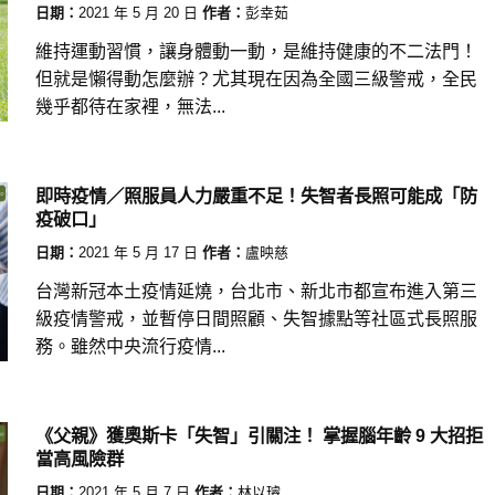
日期：
2021 年 5 月 20 日
作者：
彭幸茹
維持運動習慣，讓身體動一動，是維持健康的不二法門！
但就是懶得動怎麼辦？尤其現在因為全國三級警戒，全民
幾乎都待在家裡，無法...
即時疫情／照服員人力嚴重不足！失智者長照可能成「防
疫破口」
日期：
2021 年 5 月 17 日
作者：
盧映慈
台灣新冠本土疫情延燒，台北市、新北市都宣布進入第三
級疫情警戒，並暫停日間照顧、失智據點等社區式長照服
務。雖然中央流行疫情...
《父親》獲奧斯卡「失智」引關注！ 掌握腦年齡 9 大招拒
當高風險群
日期：
2021 年 5 月 7 日
作者：
林以璿