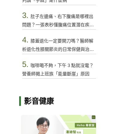
判讀「手麻」是什麼病
3.
肚子左邊痛、右下腹痛是哪裡出
問題？一張表秒懂腹痛位置潛在疾病
與警訊
4.
膝蓋退化一定要開刀嗎？醫師解
析退化性膝關節炎的日常保健與治療
選項
5.
咖啡喝不夠，下午 3 點就沒電？
營養師揭上班族「能量斷崖」原因
影音健康