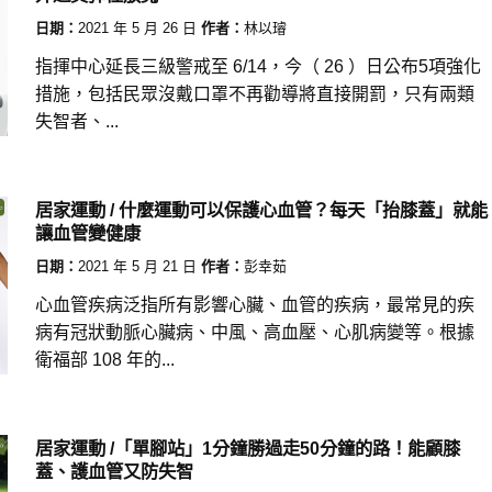
日期：
2021 年 5 月 26 日
作者：
林以璿
指揮中心延長三級警戒至 6/14，今（ 26 ）日公布5項強化
措施，包括民眾沒戴口罩不再勸導將直接開罰，只有兩類
失智者、...
居家運動 / 什麼運動可以保護心血管？每天「抬膝蓋」就能
讓血管變健康
日期：
2021 年 5 月 21 日
作者：
彭幸茹
心血管疾病泛指所有影響心臟、血管的疾病，最常見的疾
病有冠狀動脈心臟病、中風、高血壓、心肌病變等。根據
衛福部 108 年的...
居家運動 /「單腳站」1分鐘勝過走50分鐘的路！能顧膝
蓋、護血管又防失智