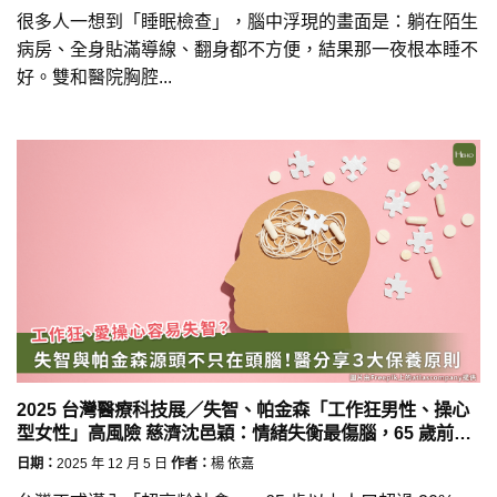
很多人一想到「睡眠檢查」，腦中浮現的畫面是：躺在陌生
病房、全身貼滿導線、翻身都不方便，結果那一夜根本睡不
好。雙和醫院胸腔...
2025 台灣醫療科技展／失智、帕金森「工作狂男性、操心
型女性」高風險 慈濟沈邑穎：情緒失衡最傷腦，65 歲前要
預防
日期：
2025 年 12 月 5 日
作者：
楊 依嘉