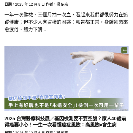
日期：
2025 年 12 月 8 日
作者：
楊 依嘉
一年一次健檢、三個月抽一次血，看起來我們都很努力在追
蹤健康；但不少人有這樣的困惑：報告都正常，身體卻愈來
愈疲倦、體力下滑...
2025 台灣醫療科技展／基因檢測要不要空腹？家人40歲前
得癌要小心！一生一次看懂癌症風險：高風險≠會生病
日期：
2025 年 12 月 6 日
作者：
楊 依嘉