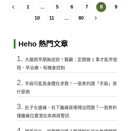
1
...
5
6
7
8
9
10
11
...
80
Heho 熱門文章
1.
大腸癌早期無症狀！醫籲：定期做 1 事才能早發
現、早治療，有機會控制
2.
手麻可能是身體在求救！一張表判讀「手麻」是
什麼病
3.
肚子左邊痛、右下腹痛是哪裡出問題？一張表秒
懂腹痛位置潛在疾病與警訊
4.