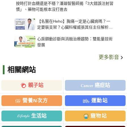
按時打針血糖還是不穩？潘廸智醫師揭「3大錯誤注射習
慣」、藥物可能根本沒打進去
【名醫在Heho】胸痛一定是心臟病嗎？一
定要裝支架？心臟科權威張其任主任解析支
架種類、風險與選擇關鍵
心房顫動診斷與消融治療趨勢：雙能量技術
發展
更多影音
相關網站
親子站
癌症站
營養N次方
運動站
生活站
寵物站