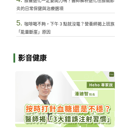
膝蓋退化一定要開刀嗎？醫師解析退化性膝關節
炎的日常保健與治療選項
5.
咖啡喝不夠，下午 3 點就沒電？營養師揭上班族
「能量斷崖」原因
影音健康