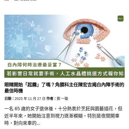
眼睛開始「起霧」了嗎？角膜科主任陳宏吉揭白內障手術的
最佳時機
日期：
2025 年 11 月 27 日
作者：
劉 一璇
一名 65 歲的女子退休後，十分熱衷於烹飪與園藝插花，但
近半年來，她開始注意到視力逐漸模糊，特別是夜間開車
時，對向來車的...